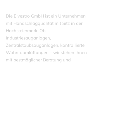
Die Elvestro GmbH ist ein Unternehmen
mit Handschlagqualität mit Sitz in der
Hochsteiermark. Ob
Industriesauganlagen,
Zentralstaubsauganlagen, kontrollierte
Wohnraumlüftungen – wir stehen Ihnen
mit bestmöglicher Beratung und
Umsetzung zur Seite.
Impressum
Datenschutz
AGB
Büro-Öffnungszeiten
Montag – Freitag
08:00 – 16:00 Uhr